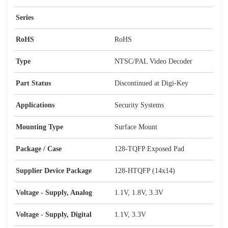
Series
RoHS
RoHS
Type
NTSC/PAL Video Decoder
Part Status
Discontinued at Digi-Key
Applications
Security Systems
Mounting Type
Surface Mount
Package / Case
128-TQFP Exposed Pad
Supplier Device Package
128-HTQFP (14x14)
Voltage - Supply, Analog
1.1V, 1.8V, 3.3V
Voltage - Supply, Digital
1.1V, 3.3V