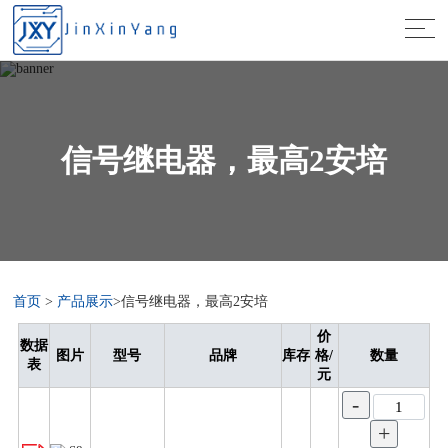
信号继电器，最高2安培
首页
>
产品展示
>信号继电器，最高2安培
价
数据
图片
型号
品牌
库存
格/
数量
表
元
-
+