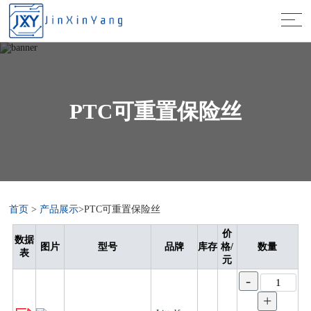
PTC可重置保险丝
首页
>
产品展示
>PTC可重置保险丝
价
数据
图片
型号
品牌
库存
格/
数量
表
元
-
+