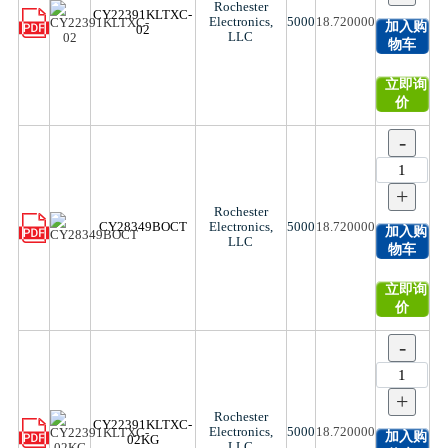
Rochester
CY22391KLTXC-
Electronics,
5000
18.720000
加入购
02
LLC
物车
立即询
价
-
+
Rochester
CY28349BOCT
Electronics,
5000
18.720000
加入购
LLC
物车
立即询
价
-
+
Rochester
CY22391KLTXC-
Electronics,
5000
18.720000
加入购
02KG
LLC