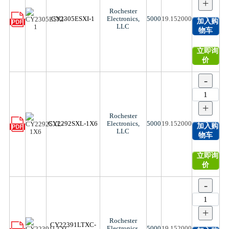
+
Rochester
CY2305ESXI-1
Electronics,
5000
19.152000
加入购
LLC
物车
立即询
价
-
+
Rochester
CY2292SXL-1X6
Electronics,
5000
19.152000
加入购
LLC
物车
立即询
价
-
+
Rochester
CY22391LTXC-
Electronics,
5000
19.152000