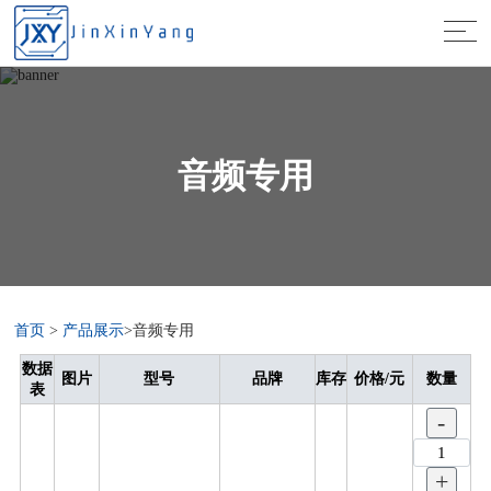
音频专用
首页
>
产品展示
>音频专用
数据
图片
型号
品牌
库存
价格/元
数量
表
-
+