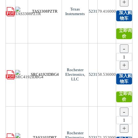
+
Texas
TAS3308PZTR
5231
79.416000
加入购
Instruments
物车
立即询
价
-
+
Rochester
SRC4192IDBG4
Electronics,
5231
58.536000
加入购
LLC
物车
立即询
价
-
+
Rochester
TAS3103DBT
Electronics,
5231
71.352000