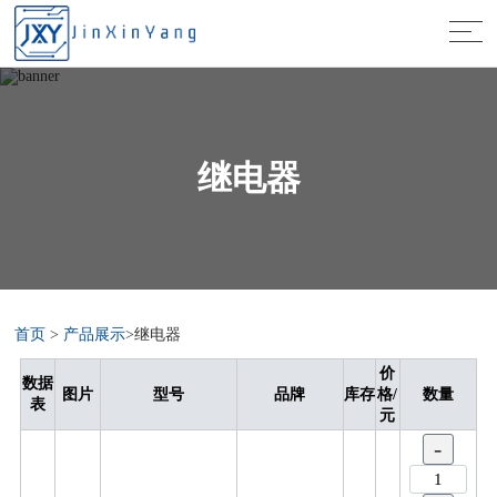
继电器
首页
>
产品展示
>继电器
价
数据
图片
型号
品牌
库存
格/
数量
表
元
-