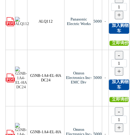
+
Panasonic
ALQ112
5000
-
Electric Works
加入购物
车
立即询价
-
+
Omron
G5NB-1A4-EL-HA
Electronics Inc-
5000
-
DC24
加入购物
EMC Div
车
立即询价
-
+
Omron
G5NB-1A4-EL-HA
Electronics Inc-
5000
-