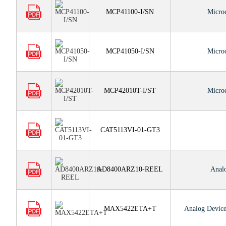
MCP41100-I/SN
Micro
MCP41050-I/SN
Micro
MCP42010T-I/ST
Micro
CAT5113VI-01-GT3
AD8400ARZ10-REEL
Analo
MAX5422ETA+T
Analog Device