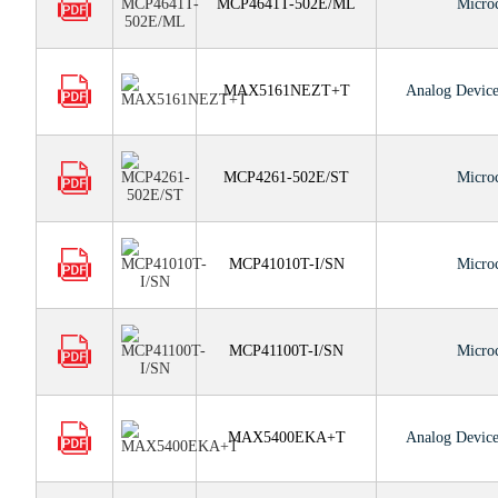
MCP4641T-502E/ML
Micro
MAX5161NEZT+T
Analog Device
MCP4261-502E/ST
Micro
MCP41010T-I/SN
Micro
MCP41100T-I/SN
Micro
MAX5400EKA+T
Analog Device