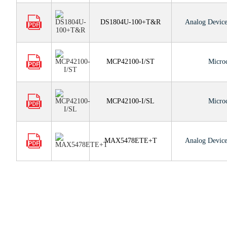
DS1804U-100+T&R
Analog Device
MCP42100-I/ST
Micro
MCP42100-I/SL
Micro
MAX5478ETE+T
Analog Device