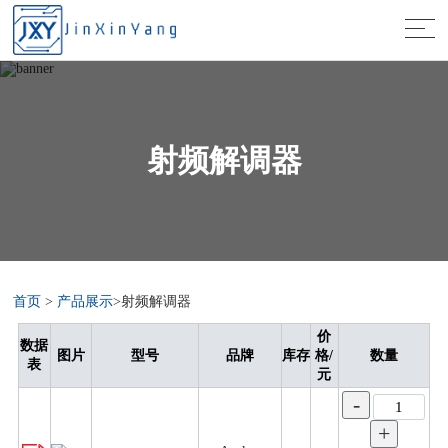
射频解调器
首页
>
产品展示
>射频解调器
价
数据
图片
型号
品牌
库存
格/
数量
表
元
-
+