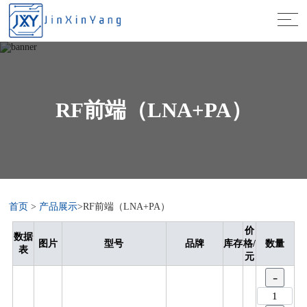
RF前端（LNA+PA）
首页
>
产品展示
>RF前端（LNA+PA）
价
数据
图片
型号
品牌
库存
格/
数量
表
元
-