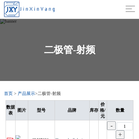
二极管-射频
首页
>
产品展示
>二极管-射频
价
数据
图片
型号
品牌
库存
格/
数量
表
元
-
+