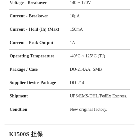
Voltage - Breakover
140 ~ 170V
Current - Breakover
10µA
Current - Hold (Ih) (Max)
150mA
Current - Peak Output
1A
Operating Temperature
-40°C ~ 125°C (TJ)
Package / Case
DO-214AA, SMB
Supplier Device Package
DO-214
Shipment
UPS/EMS/DHL/FedEx Express.
Condtion
New original factory.
K1500S 担保